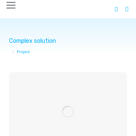
Complex solution
Project
You are here: